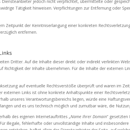
ls Diensteanbieter jedoch nicht verpflichtet, übermittelte oder gesp
swidrige Tätigkeit hinweisen. Verpflichtungen zur Entfernung oder S
.
 dem Zeitpunkt der Kenntniserlangung einer konkreten Rechtsverletzu
erzüglich entfernen.
Links
ten Dritter. Auf die Inhalte dieser direkt oder indirekt verlinkten We
f Richtigkeit der Inhalte übernehmen. Für die Inhalte der externen Lin
ksetzung auf eventuelle Rechtsverstöße überprüft und waren im Zeitp
der externen Links ist ohne konkrete Anhaltspunkte einer Rechtsverletz
rhalb unseres Verantwortungsbereichs liegen, würde eine Haftungsverp
langen und es uns technisch möglich und zumutbar wäre, die Nutzung i
rhalb des eigenen Internetauftrittes „
Name Ihrer Domain
“ gesetzten 
ür illegale, fehlerhafte oder unvollständige Inhalte und insbesondere
nen entstehen, haftet allein der Diensteanbieter der Seite, auf welch